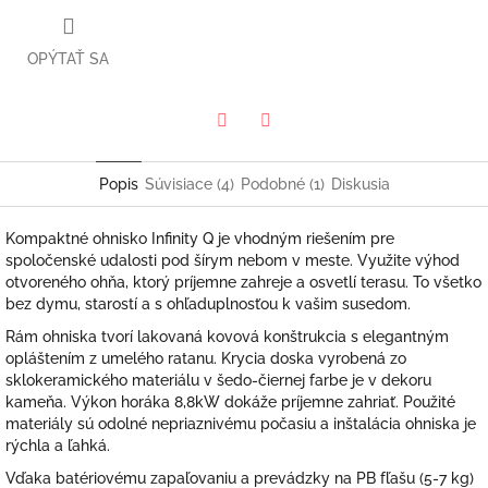
OPÝTAŤ SA
Twitter
Facebook
Popis
Súvisiace (4)
Podobné (1)
Diskusia
Kompaktné ohnisko Infinity Q je vhodným riešením pre
spoločenské udalosti pod šírym nebom v meste. Využite výhod
otvoreného ohňa, ktorý príjemne zahreje a osvetlí terasu. To všetko
bez dymu, starostí a s ohľaduplnosťou k vašim susedom.
Rám ohniska tvorí lakovaná kovová konštrukcia s elegantným
opláštením z umelého ratanu. Krycia doska vyrobená zo
sklokeramického materiálu v šedo-čiernej farbe je v dekoru
kameňa. Výkon horáka 8,8kW dokáže príjemne zahriať. Použité
materiály sú odolné nepriaznivému počasiu a inštalácia ohniska je
rýchla a ľahká.
Vďaka batériovému zapaľovaniu a prevádzky na PB fľašu (5-7 kg)