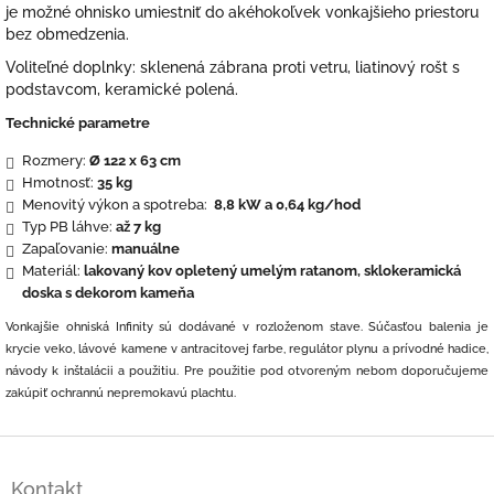
je možné ohnisko umiestniť do akéhokoľvek vonkajšieho priestoru
bez obmedzenia.
Voliteľné doplnky: sklenená zábrana proti vetru, liatinový rošt s
podstavcom, keramické polená.
Technické parametre
Rozmery:
Ø
122 x 63 cm
Hmotnosť:
35 kg
Menovitý výkon a spotreba:
8,8 kW a 0,64 kg/hod
Typ PB láhve:
až 7 kg
Zapaľovanie:
manuálne
Materiál:
lakovaný kov opletený umelým ratanom, sklokeramická
doska s dekorom kameňa
Vonkajšie ohniská Infinity sú dodávané v rozloženom stave. Súčasťou balenia je
krycie veko, lávové kamene v antracitovej farbe, regulátor plynu a prívodné hadice,
návody k inštalácii a použitiu. Pre použitie pod otvoreným nebom doporučujeme
zakúpiť ochrannú nepremokavú plachtu.
Z
á
Kontakt