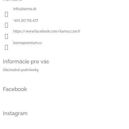
p
ä
info
@
karma.sk
t
i
+421 317 715 477
e
https://www.facebook.com/karma.czech
karmapremium.cz
Informácie pre vás
Obchodné podmienky
Facebook
Instagram