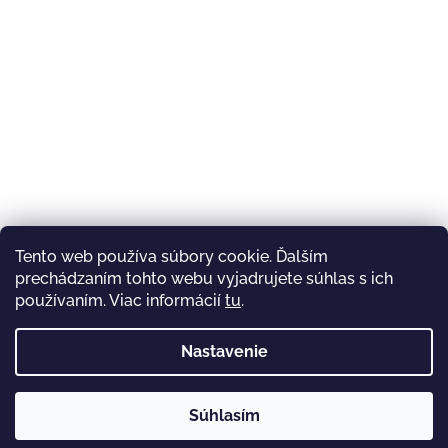
Tento web používa súbory cookie. Ďalším
prechádzaním tohto webu vyjadrujete súhlas s ich
Sledovať na Instagrame
používaním. Viac informácií
tu
.
Nastavenie
Antireflexní sklo
Súhlasím
Copyright 2026
Karma Premium SK
. Všetky práva
Vytvoril Shoptet
vyhradené.