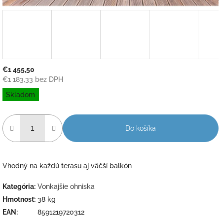
€1 455,50
€1 183,33 bez DPH
Jednotková
Skladom
cena:
Do košíka
Vhodný na každú terasu aj väčší balkón
Kategória
:
Vonkajšie ohniska
Hmotnosť
:
38 kg
EAN
:
8591219720312