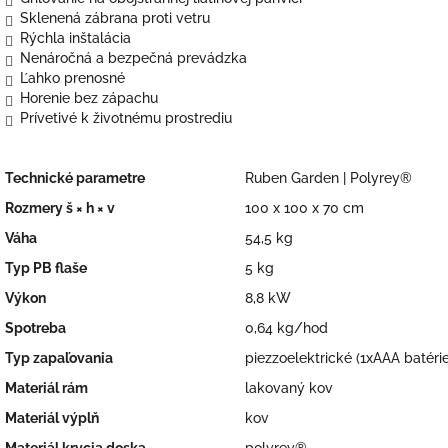
Sklenená zábrana proti vetru
Rýchla inštalácia
Nenáročná a bezpečná prevádzka
Ľahko prenosné
Horenie bez zápachu
Prívetivé k životnému prostrediu
Technické parametre
Ruben Garden | Polyrey®
Rozmery š × h × v
100 x 100 x 70 cm
Váha
54,5 kg
Typ PB flaše
5 kg
Výkon
8,8 kW
Spotreba
0,64 kg/hod
Typ
zapaľovania
piezzoelektrické (1xAAA batérie
Materiál rám
lakovaný kov
Materiál výplň
kov