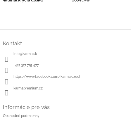
Materiál krycia doska
polyrey®
Z
á
Kontakt
p
ä
info
@
karma.sk
t
i
+421 317 715 477
e
https://www.facebook.com/karma.czech
karmapremium.cz
Informácie pre vás
Obchodné podmienky