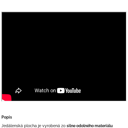
Popis
Jedálenská plocha je vyrobená zo
silne odolného materiálu