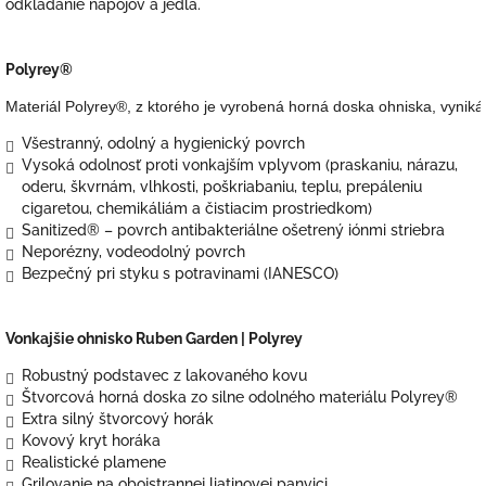
odkladanie nápojov a jedla.
Polyrey®
Materiál Polyrey®, z ktorého je vyrobená horná doska ohniska, vyniká 
Všestranný, odolný a hygienický povrch
Vysoká odolnosť proti vonkajším vplyvom (praskaniu, nárazu,
oderu, škvrnám, vlhkosti, poškriabaniu, teplu, prepáleniu
cigaretou, chemikáliám a čistiacim prostriedkom)
Sanitized® – povrch antibakteriálne ošetrený iónmi striebra
Neporézny, vodeodolný povrch
Bezpečný pri styku s potravinami (IANESCO)
Vonkajšie ohnisko Ruben Garden
| Polyrey
Robustný podstavec z lakovaného kovu
Štvorcová horná doska zo silne odolného materiálu Polyrey®
Extra silný štvorcový horák
Kovový kryt horáka
Realistické plamene
Grilovanie na obojstrannej liatinovej panvici