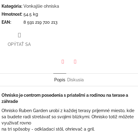
Kategória
:
Vonkajšie ohniska
Hmotnosť
:
54.5 kg
EAN
:
8 591 219 720 213
OPÝTAŤ SA
Twitter
Facebook
Popis
Diskusia
Ohnisko je centrom posedenia s priateľmi a rodinou na terase a
záhrade
Ohnisko Ruben Garden urobí z každej terasy príjemné miesto, kde
sa budete radi stretávať so svojimi blízkymi. Ohnisko totiž môžete
využívať rovno
na tri spôsoby - odkladací stôl, ohrievač a gril.