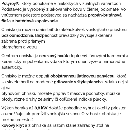
Polyrey®
, ktorý ponúkame v niekoľkých vizuálnych variantoch
.
Podstavec je vyrobený z lakovaného kovu v čiernej polomate. Vo
vnútornom priestore podstavca sa nachádza
propán-butánová
fľaša
a
batériové zapaľovanie
.
Ohnisko je možné umiestniť do akéhokoľvek vonkajšieho priestoru
bez obmedzenia
. Bezpečnosť prevádzky zvyšuje sklenená
zábrana proti priamym
plameňom a vetru.
Centrom ohniska je
nerezový horák
doplnený lávovými kameňmi a
keramickými polienkami, vďaka ktorým oheň vyzerá mimoriadne
autenticky.
Ohnisko je možné doplniť
obojstrannou liatinovou panvicou
, ktorá
sa skvele hodí na moderné
grilovanie v štýle plancha
. Vďaka nej si
aj na
plynovom ohnisku môžete pripraviť mäsové pochúťky, morské
plody, rôzne druhy zeleniny či obľúbené indické placky.
Výkon horáka až
8,8 kW
dokáže pohodlne vyhriať okolitý priestor
a umožňuje tak predĺžiť vonkajšiu sezónu. Cez horák ohniska je
možné umiestniť
kovový kryt
a z ohniska sa razom stane záhradný stôl na