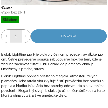
€1 107
€900 bez DPH
Jednotková
Skladom
cena:
Do košíka
Biokrb Lightline 120 F je biokrb v čelnom prevedení av dĺžke 120
cm. Čelné prevedenie ponúka zabudovanie biokrbu tam, kde je
žiaduce zachovať čistotu línií. Pohľad do plameňov ohňa je
umožnený z prednej strany.
Biokrb Lightline obohatí priestor o magickú atmosféru živých
plameňov. Jeho atraktivitu zvyšuje čistú prevádzku bez prachu a
popola a hladká inštalácia bez potreby oddymenia a stavebného
povolenia. Elegantný dizajn biokrbu je už len čerešničkou na torte,
ktorá z ohňa vytvára živé umelecké dielo.