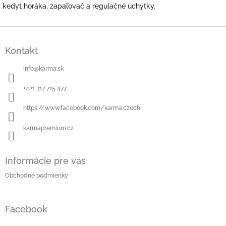
kedyt horáka, zapaľovač a regulačné úchytky.
Z
á
Kontakt
p
ä
info
@
karma.sk
t
i
+421 317 715 477
e
https://www.facebook.com/karma.czech
karmapremium.cz
Informácie pre vás
Obchodné podmienky
Facebook