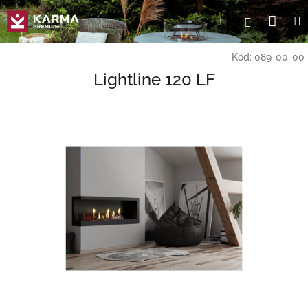
Prejsť
Nák
Hľadať
Prihlásen
na
obsah
koší
Kód:
089-00-00
Lightline 120 LF