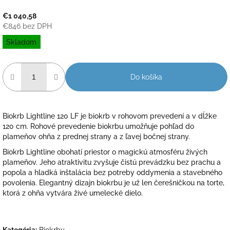
€1 040,58
€846 bez DPH
Jednotková
Skladom
cena:
Do košíka
Biokrb Lightline 120 LF je biokrb v rohovom prevedení a v dĺžke
120 cm. Rohové prevedenie biokrbu umožňuje pohľad do
plameňov ohňa z prednej strany a z ľavej bočnej strany.
Biokrb Lightline obohatí priestor o magickú atmosféru živých
plameňov. Jeho atraktivitu zvyšuje čistú prevádzku bez prachu a
popola a hladká inštalácia bez potreby oddymenia a stavebného
povolenia. Elegantný dizajn biokrbu je už len čerešničkou na torte,
ktorá z ohňa vytvára živé umelecké dielo.
Kategória
:
Biokrby