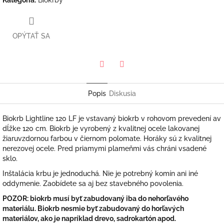
OPÝTAŤ SA
Twitter
Facebook
Popis
Diskusia
Biokrb Lightline 120 LF je vstavaný biokrb v rohovom prevedení av
dĺžke 120 cm. Biokrb je vyrobený z kvalitnej ocele lakovanej
žiaruvzdornou farbou v čiernom polomate. Horáky sú z kvalitnej
nerezovej ocele. Pred priamymi plameňmi vás chráni vsadené
sklo.
Inštalácia krbu je jednoduchá. Nie je potrebný komín ani iné
oddymenie. Zaobídete sa aj bez stavebného povolenia.
POZOR: biokrb musí byť zabudovaný iba do nehorľavého
materiálu. Biokrb nesmie byť zabudovaný do horľavých
materiálov, ako je napríklad drevo, sadrokartón apod.