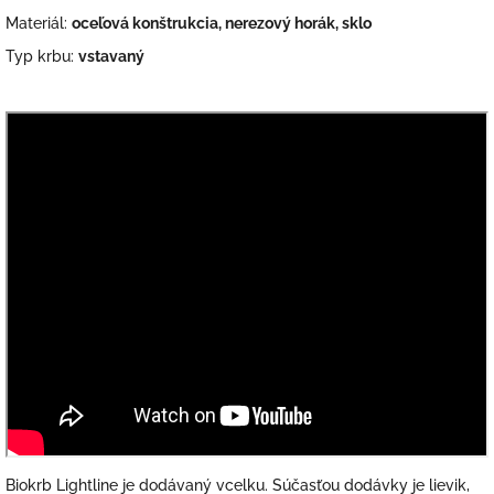
Materiál:
oceľová konštrukcia, nerezový horák, sklo
Typ krbu:
vstavaný
Biokrb Lightline je dodávaný vcelku. Súčasťou dodávky je lievik,